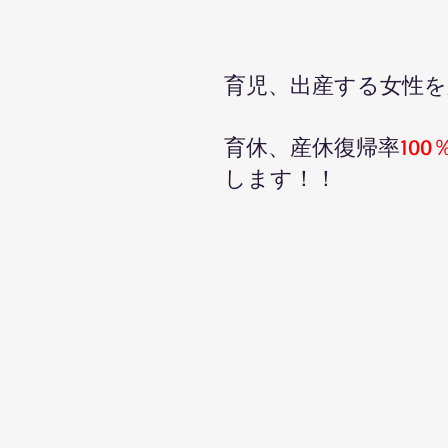
​育児、出産する女性
育休、産休復帰率
100
します！！