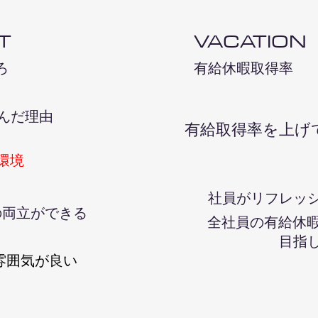
T
VACATION
ろ
​有給休暇取得率
んだ理由​
​有給取得率を上
環境
社員がリフレッ
の両立ができる
全社員の有給休
目指
雰囲気が良い