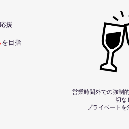
を応援
％
を目指
営業時間外での強制
切な
​プライベート