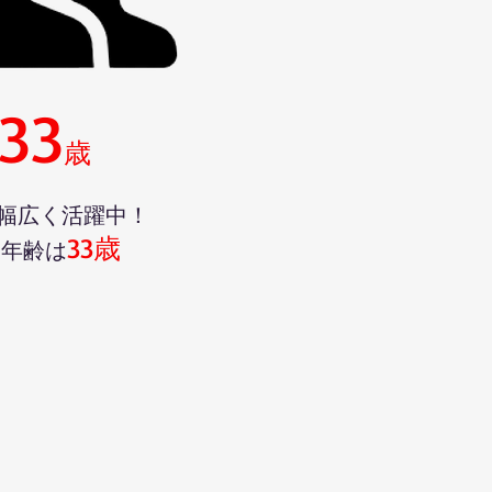
33
歳
で幅広く活躍中！
33歳
均年齢は