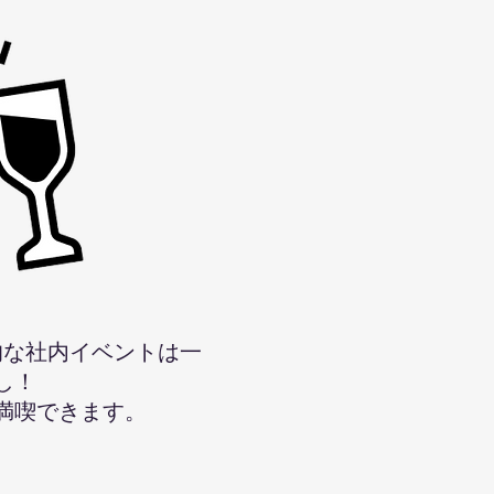
的な社内イベントは一
し！
を満喫できます。