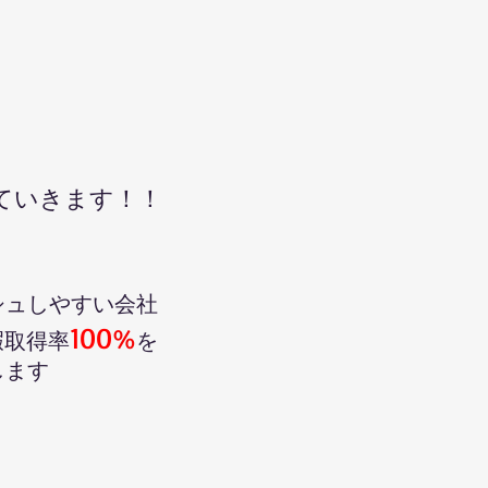
げていきます！！
シュしやすい会社
100
%
暇取得率
を
します