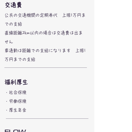
交通費
公共の交通機関の定期券代 上限1万円ま
での支給
直線距離2km以内の場合は交通費は出ま
せん
車通勤は距離での支給になります 上限1
万円​までの支給
福利厚生
・社会保険
・労働保険
・厚生年金
FLOW