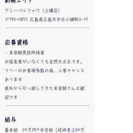
勤務エリア
アミーベルフォワ（土橋店）
​〒730-0855 広島県広島市中区小網町2-19
応募資格
・美容師免許所持者
※指名客がいなくても全然大丈夫です。
フリーのお客様多数の為、入客チャンス
あります
​県外から引っ越してきた美容師さん大歓
迎です
​給与
基本給 24万円+歩合給（技術売上60万