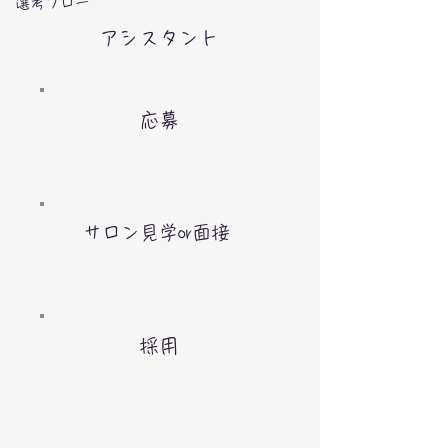
選考フロー
​アシスタント
応募
サロン見学or面接
採用