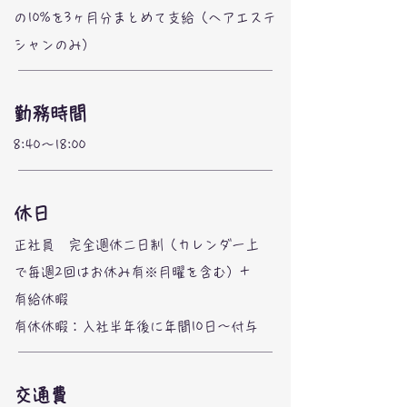
の10%を3ヶ月分まとめて支給（ヘアエステ
シャンのみ）
勤務時間
8:40〜18:00
休日
正社員 完全週休二日制（カレンダー上
で毎週2回はお休み有※月曜を含む）+
有給休暇
​有休休暇：入社半年後に年間10日〜付与
交通費