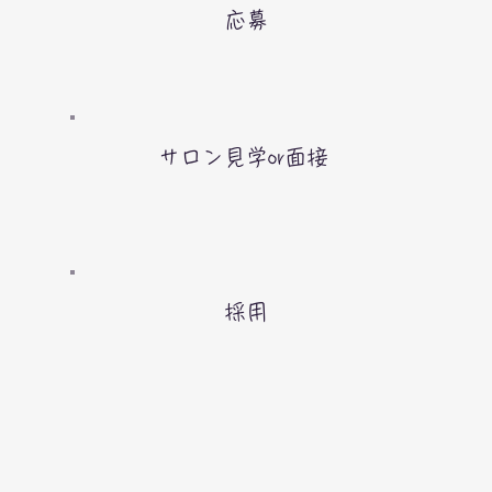
応募
サロン見学or面接
採用