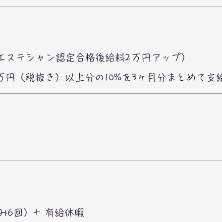
アエステシャン認定合格後給料2万円アップ）
万円（税抜き）以上分の10%を3ヶ月分まとめて
み6回）+ 有給休暇