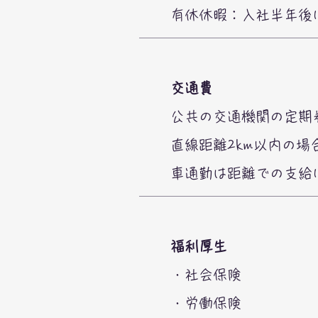
​有休休暇：入社半年後
交通費
公共の交通機関の定期
直線距離2km以内の場
車通勤は距離での支給に
福利厚生
・社会保険
・労働保険