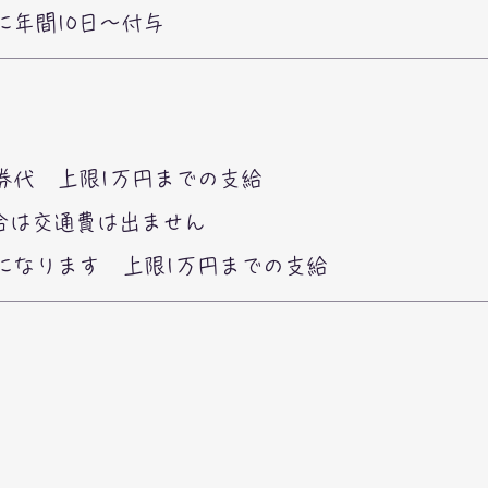
に年間10日〜付与
券代 上限1万円までの支給
合は交通費は出ません
なります 上限1万円​までの支給